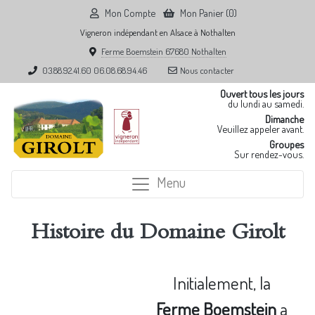
Mon Compte
Mon Panier (0)
Vigneron indépendant en Alsace à Nothalten
Ferme Boemstein 67680 Nothalten
03.88.92.41.60
06.08.68.94.46
Nous contacter
Ouvert tous les jours
du lundi au samedi.
Dimanche
Veuillez appeler avant.
Groupes
Sur rendez-vous.
Menu
Histoire du Domaine Girolt
Initialement, la
Ferme Boemstein
a