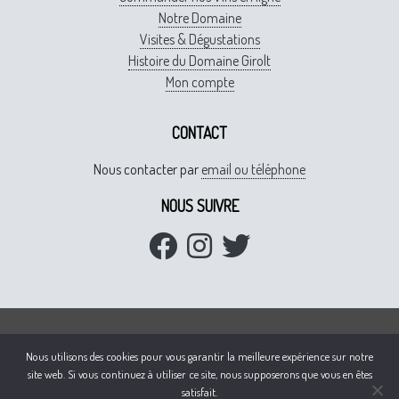
Notre Domaine
Visites & Dégustations
Histoire du Domaine Girolt
Mon compte
CONTACT
Nous contacter par
email ou téléphone
NOUS SUIVRE
L'abus d'alcool est dangereux pour la santé, a consommer avec
Nous utilisons des cookies pour vous garantir la meilleure expérience sur notre
modération
site web. Si vous continuez à utiliser ce site, nous supposerons que vous en êtes
Mentions légales
satisfait.
Conditions Générales de Ventes