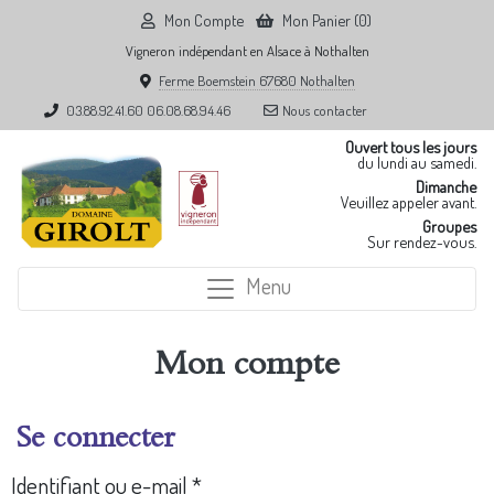
Mon Compte
Mon Panier (0)
Vigneron indépendant en Alsace à Nothalten
Ferme Boemstein 67680 Nothalten
03.88.92.41.60
06.08.68.94.46
Nous contacter
Ouvert tous les jours
du lundi au samedi.
Dimanche
Veuillez appeler avant.
Groupes
Sur rendez-vous.
Menu
Mon compte
Se connecter
Identifiant ou e-mail
*