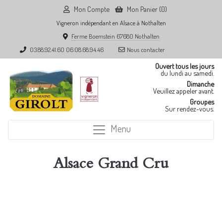
Mon Compte
Mon Panier (0)
Vigneron indépendant en Alsace à Nothalten
Ferme Boemstein 67680 Nothalten
03.88.92.41.60
06.08.68.94.46
Nous contacter
Ouvert tous les jours
du lundi au samedi.
Dimanche
Veuillez appeler avant.
Groupes
Sur rendez-vous.
Menu
Alsace Grand Cru